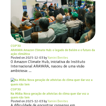
COP30
ARAYARA Amazon Climate Hub: o legado de Belém e o futuro da
ação climática
Posted on
2025-12-03
by
Yamini Benites
O Amazon Climate Hub, iniciativa do Instituto
Internacional ARAYARA, nasceu de uma visão
ambiciosa: …
COP30
Na Mídia: Nova geração de ativistas do clima quer dar voz a
quem não tem
Posted on
2025-12-03
by
Yamini Benites
A dificuldade de encontrar consenso em