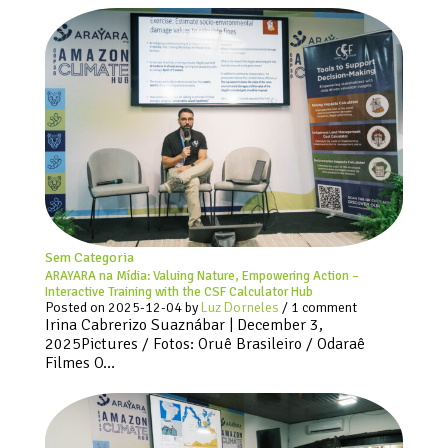
Sem Categoria
ARAYARA na Mídia: Valuing Nature, Empowering Action –
Interactive Training with the CSF Calculator Hub
Posted on
2025-12-04
by
Luz Dorneles
/ 1 comment
Irina Cabrerizo Suaznábar | December 3,
2025Pictures / Fotos: Oruê Brasileiro / Odaraê
Filmes O…