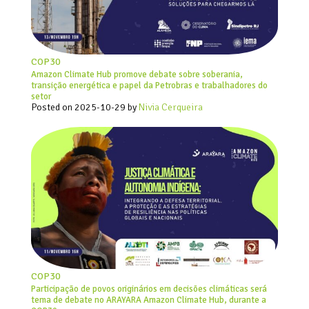
COP30
Amazon Climate Hub promove debate sobre soberania,
transição energética e papel da Petrobras e trabalhadores do
setor
Posted on
2025-10-29
by
Nivia Cerqueira
COP30
Participação de povos originários em decisões climáticas será
tema de debate no ARAYARA Amazon Climate Hub, durante a