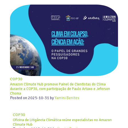
COP30
Amazon Climate Hub promove Painel de Cientistas do Clima
durante a COP30, com participação de Paulo Artaxo e Jeferson
Choma
Posted on
2025-10-31
by
Yamini Benites
COP30
Oficina de Litigância Climática reúne especialistas no Amazon
Climate Hub