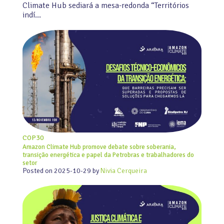
Climate Hub sediará a mesa-redonda “Territórios
indí…
COP30
Amazon Climate Hub promove debate sobre soberania,
transição energética e papel da Petrobras e trabalhadores do
setor
Posted on
2025-10-29
by
Nivia Cerqueira