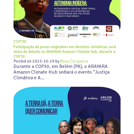
COP30
Participação de povos originários em decisões climáticas será
tema de debate no ARAYARA Amazon Climate Hub, durante a
COP30
Posted on
2025-10-29
by
Nivia Cerqueira
Durante a COP30, em Belém (PA), o ARAYARA
Amazon Climate Hub sediará o evento “Justiça
Climática e A…