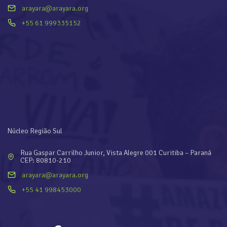
arayara@arayara.org
+55 61 999335152
Núcleo Região Sul
Rua Gaspar Carrilho Junior, Vista Alegre 001 Curitiba – Paraná
CEP: 80810-210
arayara@arayara.org
+55 41 998453000