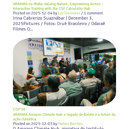
ARAYARA na Mídia: Valuing Nature, Empowering Action –
Interactive Training with the CSF Calculator Hub
Posted on
2025-12-04
by
Luz Dorneles
/ 1 comment
Irina Cabrerizo Suaznábar | December 3,
2025Pictures / Fotos: Oruê Brasileiro / Odaraê
Filmes O…
COP30
ARAYARA Amazon Climate Hub: o legado de Belém e o futuro da
ação climática
Posted on
2025-12-03
by
Yamini Benites
O Amazon Climate Hub, iniciativa do Instituto