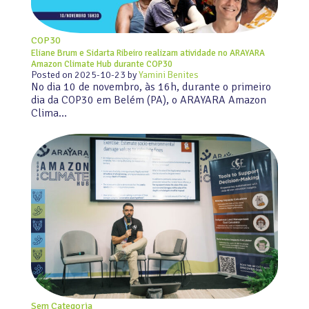
COP30
Eliane Brum e Sidarta Ribeiro realizam atividade no ARAYARA
Amazon Climate Hub durante COP30
Posted on
2025-10-23
by
Yamini Benites
No dia 10 de novembro, às 16h, durante o primeiro
dia da COP30 em Belém (PA), o ARAYARA Amazon
Clima…
Sem Categoria