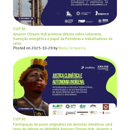
COP30
Amazon Climate Hub promove debate sobre soberania,
transição energética e papel da Petrobras e trabalhadores do
setor
Posted on
2025-10-29
by
Nivia Cerqueira
COP30
Participação de povos originários em decisões climáticas será
tema de debate no ARAYARA Amazon Climate Hub, durante a