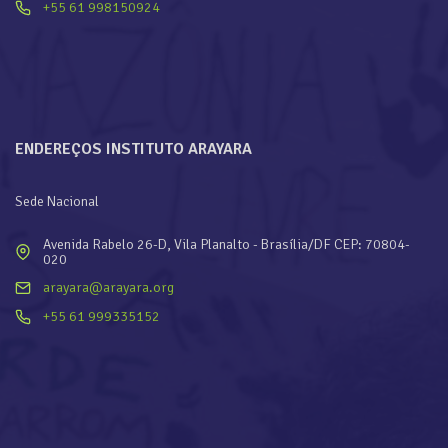
+55 61 998150924
ENDEREÇOS INSTITUTO ARAYARA
Sede Nacional
Avenida Rabelo 26-D, Vila Planalto - Brasília/DF CEP: 70804-
020
arayara@arayara.org
+55 61 999335152