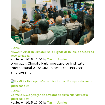
COP30
ARAYARA Amazon Climate Hub: o legado de Belém e o futuro da
ação climática
Posted on
2025-12-03
by
Yamini Benites
O Amazon Climate Hub, iniciativa do Instituto
Internacional ARAYARA, nasceu de uma visão
ambiciosa: …
COP30
Na Mídia: Nova geração de ativistas do clima quer dar voz a
quem não tem
Posted on
2025-12-03
by
Yamini Benites