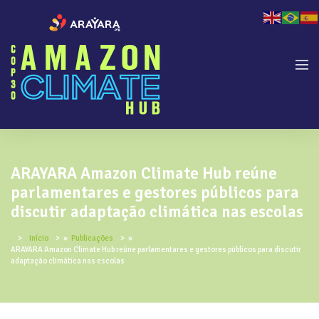
ARAYARA Amazon Climate Hub reúne
parlamentares e gestores públicos para
discutir adaptação climática nas escolas
Início
»
Publicações
»
ARAYARA Amazon Climate Hub reúne parlamentares e gestores públicos para discutir
adaptação climática nas escolas