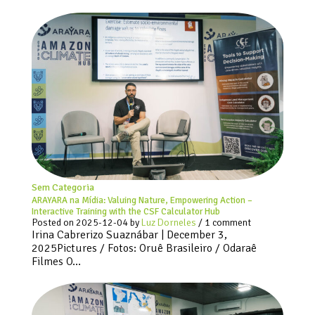
Sem Categoria
ARAYARA na Mídia: Valuing Nature, Empowering Action –
Interactive Training with the CSF Calculator Hub
Posted on
2025-12-04
by
Luz Dorneles
/ 1 comment
Irina Cabrerizo Suaznábar | December 3,
2025Pictures / Fotos: Oruê Brasileiro / Odaraê
Filmes O…