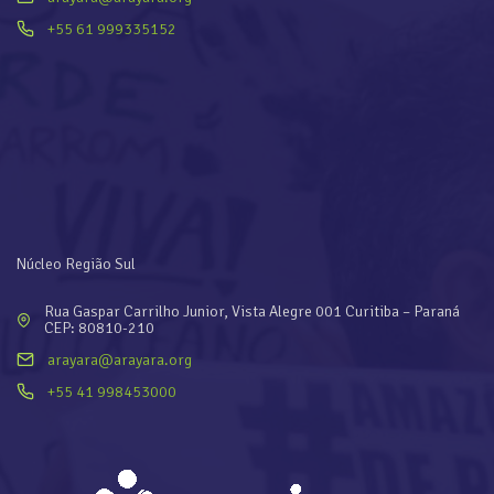
+55 61 999335152
Núcleo Região Sul
Rua Gaspar Carrilho Junior, Vista Alegre 001 Curitiba – Paraná
CEP: 80810-210
arayara@arayara.org
+55 41 998453000