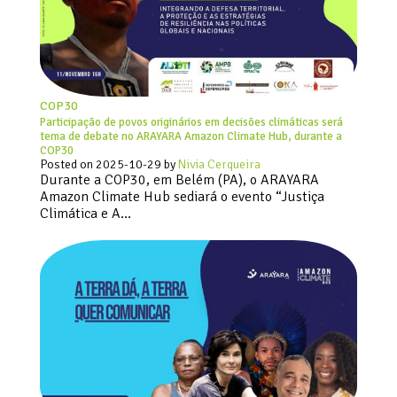
COP30
Participação de povos originários em decisões climáticas será
tema de debate no ARAYARA Amazon Climate Hub, durante a
COP30
Posted on
2025-10-29
by
Nivia Cerqueira
Durante a COP30, em Belém (PA), o ARAYARA
Amazon Climate Hub sediará o evento “Justiça
Climática e A…