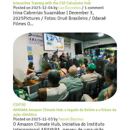
Interactive Training with the CSF Calculator Hub
Posted on
2025-12-04
by
Luz Dorneles
/ 1 comment
Irina Cabrerizo Suaznábar | December 3,
2025Pictures / Fotos: Oruê Brasileiro / Odaraê
Filmes O…
COP30
ARAYARA Amazon Climate Hub: o legado de Belém e o futuro da
ação climática
Posted on
2025-12-03
by
Yamini Benites
O Amazon Climate Hub, iniciativa do Instituto
Internacional ARAYARA, nasceu de uma visão