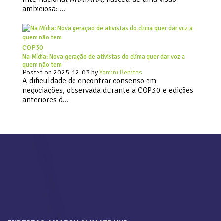
ambiciosa: …
COP30
Na Mídia: Nova geração de ativistas do clima quer dar voz a
quem não tem
Posted on
2025-12-03
by
Yamini Benites
A dificuldade de encontrar consenso em
negociações, observada durante a COP30 e edições
anteriores d…