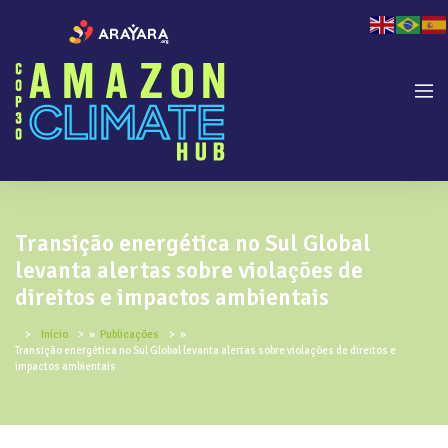
Transição energética no Sul Global
levanta alertas sobre violações de
direitos e impactos ambientais
Início
»
Publicações
»
Transição energética no Sul Global levanta alertas sobre violações de direitos e
impactos ambientais