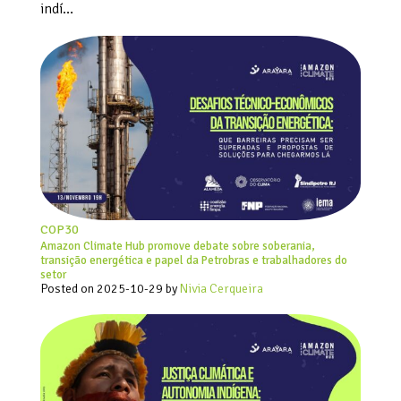
indí…
COP30
Amazon Climate Hub promove debate sobre soberania,
transição energética e papel da Petrobras e trabalhadores do
setor
Posted on
2025-10-29
by
Nivia Cerqueira