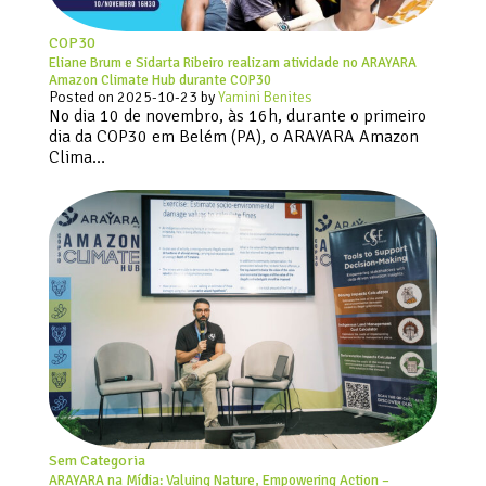
COP30
Eliane Brum e Sidarta Ribeiro realizam atividade no ARAYARA
Amazon Climate Hub durante COP30
Posted on
2025-10-23
by
Yamini Benites
No dia 10 de novembro, às 16h, durante o primeiro
dia da COP30 em Belém (PA), o ARAYARA Amazon
Clima…
Sem Categoria
ARAYARA na Mídia: Valuing Nature, Empowering Action –