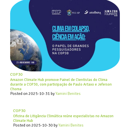
COP30
Amazon Climate Hub promove Painel de Cientistas do Clima
durante a COP30, com participação de Paulo Artaxo e Jeferson
Choma
Posted on
2025-10-31
by
Yamini Benites
COP30
Oficina de Litigância Climática reúne especialistas no Amazon
Climate Hub
Posted on
2025-10-30
by
Yamini Benites