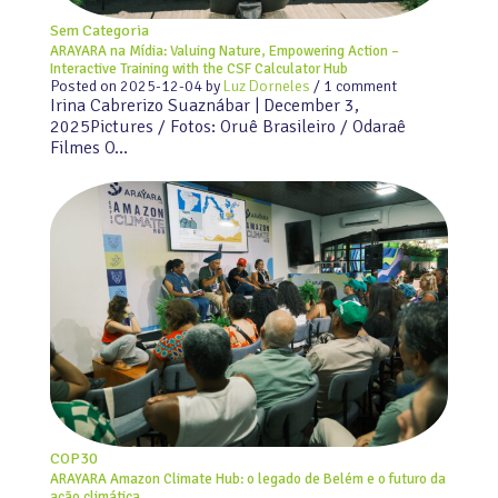
Sem Categoria
ARAYARA na Mídia: Valuing Nature, Empowering Action –
Interactive Training with the CSF Calculator Hub
Posted on
2025-12-04
by
Luz Dorneles
/ 1 comment
Irina Cabrerizo Suaznábar | December 3,
2025Pictures / Fotos: Oruê Brasileiro / Odaraê
Filmes O…
COP30
ARAYARA Amazon Climate Hub: o legado de Belém e o futuro da
ação climática