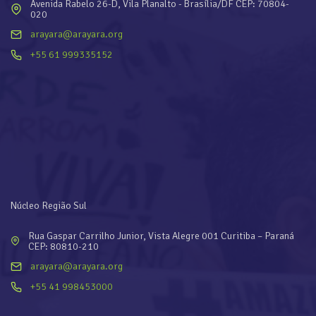
Avenida Rabelo 26-D, Vila Planalto - Brasília/DF CEP: 70804-
020
arayara@arayara.org
+55 61 999335152
Núcleo Região Sul
Rua Gaspar Carrilho Junior, Vista Alegre 001 Curitiba – Paraná
CEP: 80810-210
arayara@arayara.org
+55 41 998453000