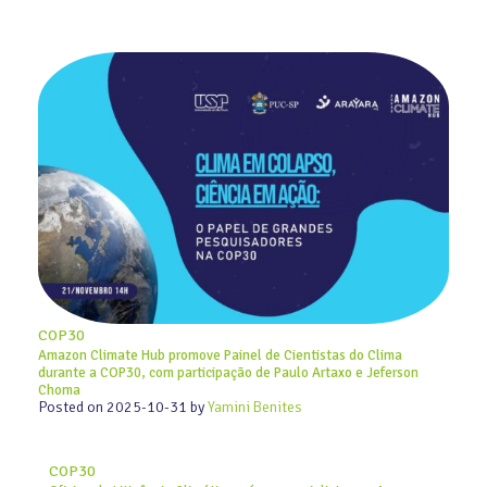
COP30
Amazon Climate Hub promove Painel de Cientistas do Clima
durante a COP30, com participação de Paulo Artaxo e Jeferson
Choma
Posted on
2025-10-31
by
Yamini Benites
COP30