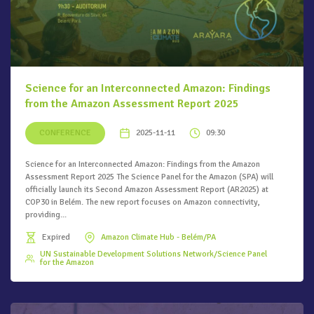
Science for an Interconnected Amazon: Findings
from the Amazon Assessment Report 2025
CONFERENCE
2025-11-11
09:30
Science for an Interconnected Amazon: Findings from the Amazon
Assessment Report 2025 The Science Panel for the Amazon (SPA) will
officially launch its Second Amazon Assessment Report (AR2025) at
COP30 in Belém. The new report focuses on Amazon connectivity,
providing...
Expired
Amazon Climate Hub - Belém/PA
UN Sustainable Development Solutions Network/Science Panel
for the Amazon