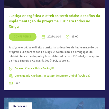
Justiça energética e direitos territoriais: desafios da
implementação do programa Luz para todos no
Xingu
CONFERENCE
2025-11-10
15:00
Justiça energética e direitos territoriais: desafios da implementação do
programa Luz para todos no Xingu O evento marca a divulgação do
relatório técnico e do policy brief elaborados pelo IDGlobal, com apoio
da Rede Energia e Comunidades (REC), sobre a...
Amazon Climate Hub - Belém/PA
Comunidade Khikhatxi
Instituto de Direito Global (IDGlobal)
Free
Reconexão