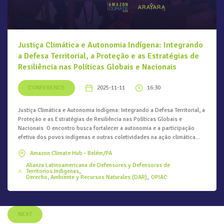
Justiça Climática e Autonomia Indígena: Integrando
a Defesa Territorial, a Proteção e as Estratégias de
Resiliência nas Políticas Globais e Nacionais
CONFERENCE
2025-11-11
16:30
Justiça Climática e Autonomia Indígena: Integrando a Defesa Territorial, a
Proteção e as Estratégias de Resiliência nas Políticas Globais e
Nacionais O encontro busca fortalecer a autonomia e a participação
efetiva dos povos indígenas e outras coletividades na ação climática...
Amazon Climate Hub - Belém/PA
Alianza Latinoamericana de Defensores y Defensoras de
Territorios Indigenas
Derecho, Ambiente y Recursos Naturales (DAR)
OPIAC
NEXT