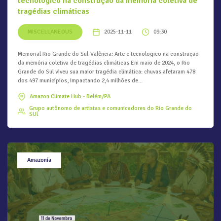
tecnológico na construção da memória coletiva de
tragédias climáticas
MISCELLANEOUS
2025-11-11
09:30
Memorial Rio Grande do Sul-Valência: Arte e tecnologico na construção
da memória coletiva de tragédias climáticas Em maio de 2024, o Rio
Grande do Sul viveu sua maior tragédia climática: chuvas afetaram 478
dos 497 municípios, impactando 2,4 milhões de...
Amazon Climate Hub - Belém/PA
Grupo autônomo de artistas e comunicadores do Rio Grande do
SUl
Amazonía