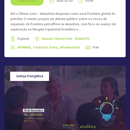
CONFERENCE
2025-11-10
14:00
Até a Última Gota – Amazônia desponta como nova fronteira global do
petróleo O evento propõe um debate público sobre os riscos da
expansão da fronteira petrolífera na Amazônia, com foco no avanço da
exploração na Margem Equatorial brasileira e...
Expired
Amazon Climate Hub - Belém/PA
ARAYARA
Fundación Avina
InfoAmazônia
Free
Justiça Energética