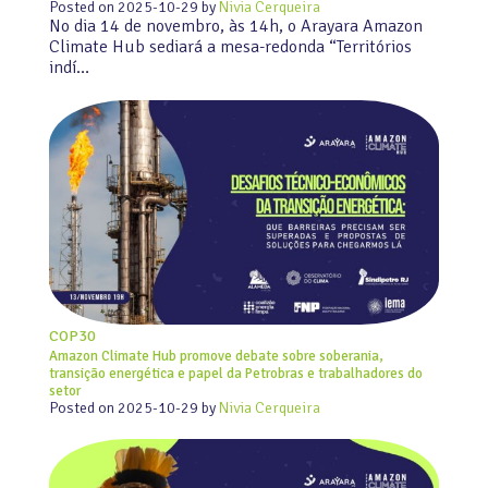
Posted on
2025-10-29
by
Nivia Cerqueira
No dia 14 de novembro, às 14h, o Arayara Amazon
Climate Hub sediará a mesa-redonda “Territórios
indí…
COP30
Amazon Climate Hub promove debate sobre soberania,
transição energética e papel da Petrobras e trabalhadores do
setor
Posted on
2025-10-29
by
Nivia Cerqueira