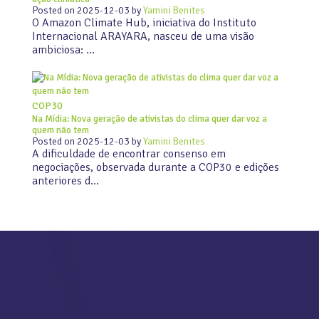
Posted on
2025-12-03
by
Yamini Benites
O Amazon Climate Hub, iniciativa do Instituto
Internacional ARAYARA, nasceu de uma visão
ambiciosa: …
COP30
Na Mídia: Nova geração de ativistas do clima quer dar voz a
quem não tem
Posted on
2025-12-03
by
Yamini Benites
A dificuldade de encontrar consenso em
negociações, observada durante a COP30 e edições
anteriores d…