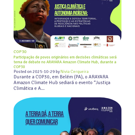
COP30
Participação de povos originários em decisões climáticas será
tema de debate no ARAYARA Amazon Climate Hub, durante a
COP30
Posted on
2025-10-29
by
Nivia Cerqueira
Durante a COP30, em Belém (PA), o ARAYARA
Amazon Climate Hub sediará o evento “Justiça
Climática e A…