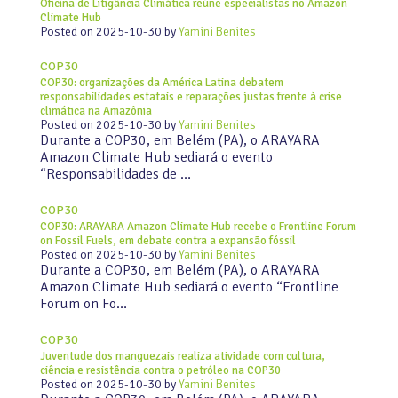
Oficina de Litigância Climática reúne especialistas no Amazon
Climate Hub
Posted on
2025-10-30
by
Yamini Benites
COP30
COP30: organizações da América Latina debatem
responsabilidades estatais e reparações justas frente à crise
climática na Amazônia
Posted on
2025-10-30
by
Yamini Benites
Durante a COP30, em Belém (PA), o ARAYARA
Amazon Climate Hub sediará o evento
“Responsabilidades de …
COP30
COP30: ARAYARA Amazon Climate Hub recebe o Frontline Forum
on Fossil Fuels, em debate contra a expansão fóssil
Posted on
2025-10-30
by
Yamini Benites
Durante a COP30, em Belém (PA), o ARAYARA
Amazon Climate Hub sediará o evento “Frontline
Forum on Fo…
COP30
Juventude dos manguezais realiza atividade com cultura,
ciência e resistência contra o petróleo na COP30
Posted on
2025-10-30
by
Yamini Benites